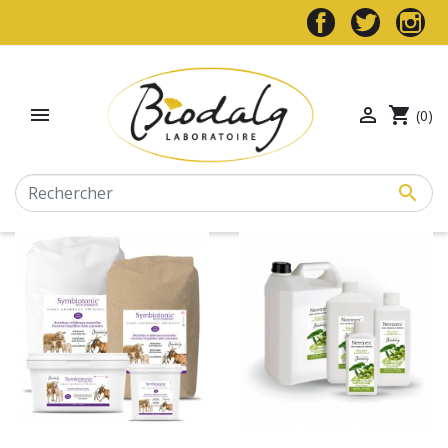


shopping_cart
(0)
