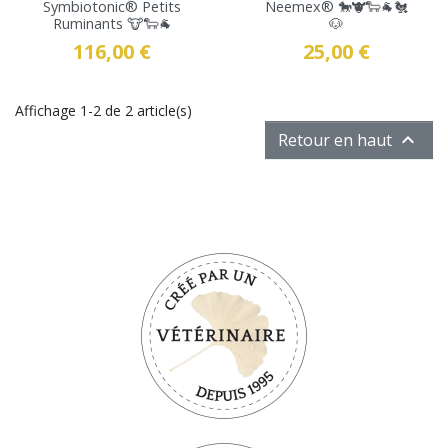
Symbiotonic® Petits
Neemex® 🐎🐮🐑🐐🐔
Ruminants 🐮🐑🐐
🐶
116,00 €
25,00 €
Prix
Prix
Affichage 1-2 de 2 article(s)

Retour en haut