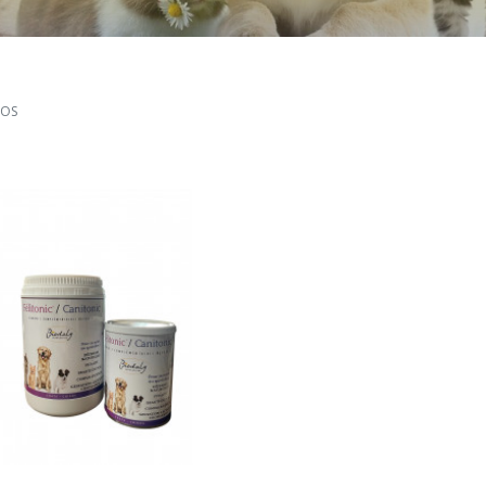
OFFRES SPECIALES
Porcins
De la reproduction au sevrage
S
PROMO D.D.M. COURTE
OS
s
t de
VOIR LE PRODUIT