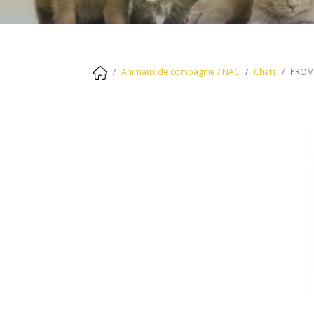
Équilibre / Parasitaire
OFFRES SPECIALES
Confort du pied
PROMOS D.D.M. COURTE
Équilibre parasitaire
Chats
Animaux de compagnie / NAC
Chats
PROM
Bien-être - Beauté du poil
Gestation - Lactation -
Gestation - Lactation
Reproduction - Sevrage
Hygiène bucco-dentaire
OFFRES SPECIALES
Maladies transmises par les tiques
- Syndrome piro-like
PROMOS
NAC
Convalescence
Système immunitaire - Appor
Stress - Anxiété
vitamines
Détox - Drainage
Cheval athlète
Problèmes de peau / plaie
OFFRES SPECIALES