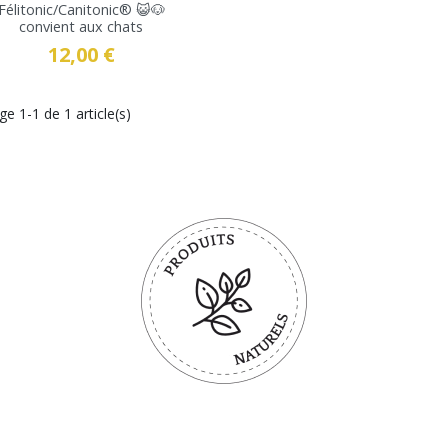
Félitonic/Canitonic® 😺🐶
convient aux chats
12,00 €
Prix
ge 1-1 de 1 article(s)