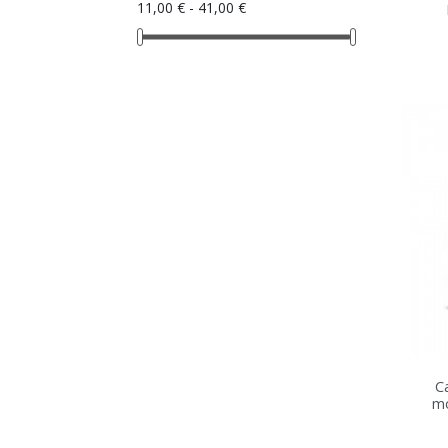
11,00 € - 41,00 €
PROMOS D.D.M. COURTES
C
mo