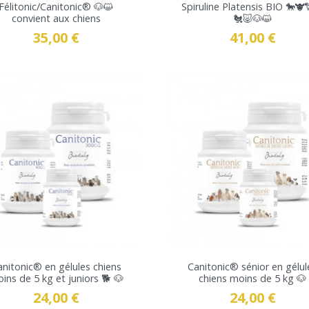
Félitonic/Canitonic® 🐶😺
Spiruline Platensis BIO 🐎🐮
convient aux chiens
🐔🐷🐶😺
35,00 €
41,00 €
Prix
Prix
VOIR LE PRODUIT
VOIR LE PRODUIT
anitonic® en gélules chiens
Canitonic® sénior en gélul
ins de 5 kg et juniors 🐕 🐶
chiens moins de 5 kg 🐶
24,00 €
24,00 €
Prix
Prix