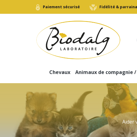
Paiement sécurisé
Fidélité & parrain
Chevaux
Animaux de compagnie /
Problèmes respiratoires
Chiens
Confort ostéo-articulaire
Problèmes digestifs
Système immunitaire
Convalescence
Système immunitaire
Allergie
Bien-être - Beauté du poil
Aider 
Problèmes ostéo-articulaires
Hygiène bucco-dentaire
Gestation - Lactation
Baisse d'état