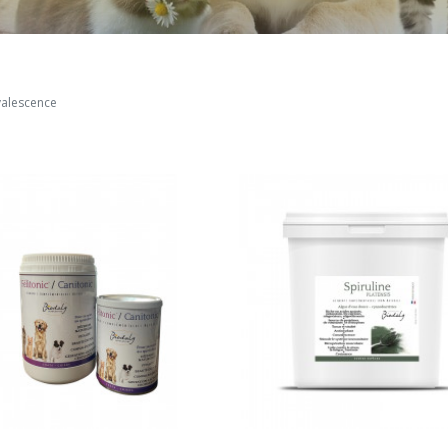
OFFRES SPECIALES
Porcins
De la reproduction au sevrage
S
PROMO D.D.M. COURTE
alescence
s
t de
VOIR LE PRODUIT
VOIR LE PRODUIT