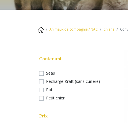
Équilibre / Parasitaire
OFFRES SPECIALES
Confort du pied
PROMOS D.D.M. COURTE
Équilibre parasitaire
Chats
Animaux de compagnie / NAC
Chiens
Conv
Bien-être - Beauté du poil
Gestation - Lactation -
Gestation - Lactation
Reproduction - Sevrage
Hygiène bucco-dentaire
OFFRES SPECIALES
Maladies transmises par les tiques
- Syndrome piro-like
PROMOS
Contenant
NAC
Convalescence
Seau
Système immunitaire - Appor
Stress - Anxiété
vitamines
Recharge Kraft (sans cuillère)
Pot
Détox - Drainage
Petit chien
Cheval athlète
Problèmes de peau / plaie
Prix
OFFRES SPECIALES