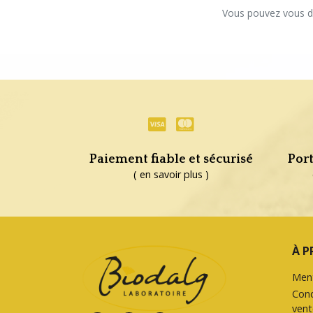
Vous pouvez vous dé
Paiement fiable et sécurisé
Port
( en savoir plus )
À P
Ment
Cond
vent