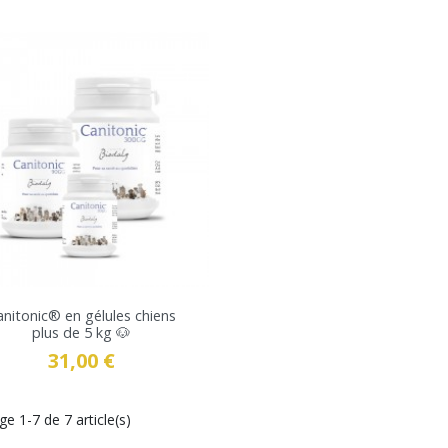
VOIR LE PRODUIT
anitonic® en gélules chiens
plus de 5 kg 🐶
31,00 €
Prix
ge 1-7 de 7 article(s)