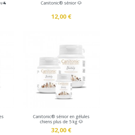
🐑🐐
Canitonic® sénior 🐶
12,00 €
Prix
VOIR LE PRODUIT
es
Canitonic® sénior en gélules
chiens plus de 5 kg 🐶
32,00 €
Prix