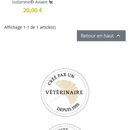
Iodamine® Aviaire 🐔
20,00 €
Prix
Affichage 1-1 de 1 article(s)

Retour en haut