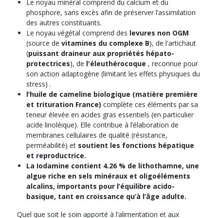
Le noyau minéral comprend du calcium et du
phosphore, sans excès afin de préserver l’assimilation
des autres constituants.
Le noyau végétal comprend des
levures non OGM
(source de
vitamines du complexe B
), de l'artichaut
(
puissant draineur aux propriétés hépato-
protectrices
), de
l'éleuthérocoque
, reconnue pour
son action adaptogène (limitant les effets physiques du
stress) .
l’huile de cameline biologique (matière première
et trituration France)
complète ces éléments par sa
teneur élevée en acides gras essentiels (en particulier
acide linoléique). Elle contribue à l’élaboration de
membranes cellulaires de qualité (résistance,
perméabilité) et
soutient les fonctions hépatique
et reproductrice.
La Iodamine contient 4.26 % de lithothamne, une
algue riche en sels minéraux et oligoéléments
alcalins, importants pour l’équilibre acido-
basique, tant en croissance qu’à l’âge adulte.
Quel que soit le soin apporté à l’alimentation et aux