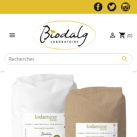


shopping_cart
(0)
