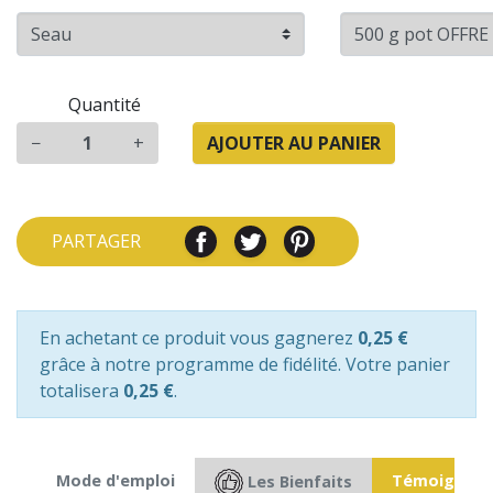
Quantité
−
+
AJOUTER AU PANIER
PARTAGER
En achetant ce produit vous gagnerez
0,25 €
grâce à notre programme de fidélité. Votre panier
totalisera
0,25 €
.
ts
Mode d'emploi
Témoignag
Les Bienfaits